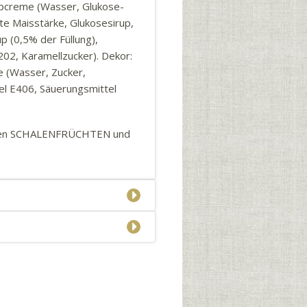
rupcreme (Wasser, Glukose-
rte Maisstärke, Glukosesirup,
up (0,5% der Füllung),
202, Karamellzucker). Dekor:
 (Wasser, Zucker,
tel E406, Säuerungsmittel
eren SCHALENFRÜCHTEN und