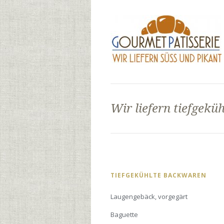
Wir liefern tiefgek
Navigation
TIEFGEKÜHLTE BACKWAREN
überspringen
Laugengebäck, vorgegärt
Baguette