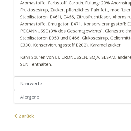
Aromastoffe, Farbstoff: Carotin. Füllung: 20% Ahornsi
Fruktosesirup, Zucker, pflanzliches Palmfett, modifizie
Stabilisatoren: E461i, E466, Zitrusfruchtfaser, Ahornsir
Aromastoffe, Emulgator: E471, Konservierungsstoff: E
PECANNÜSSE (3% des Gesamtgewichts), Glanzstreiche
Stabilisatoren E953 und E466, Glukosesirup, Geliermit
E330, Konservierungsstoff E202), Karamellzucker.
Kann Spuren von EI, ERDNÜSSEN, SOJA, SESAM, and
SENF enthalten.
Nährwerte
Allergene
Zurück