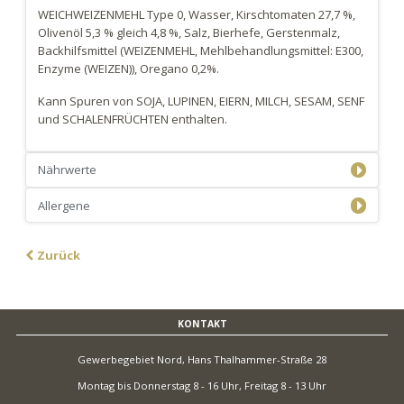
WEICHWEIZENMEHL Type 0, Wasser, Kirschtomaten 27,7 %,
Olivenöl 5,3 % gleich 4,8 %, Salz, Bierhefe, Gerstenmalz,
Backhilfsmittel (WEIZENMEHL, Mehlbehandlungsmittel: E300,
Enzyme (WEIZEN)), Oregano 0,2%.
Kann Spuren von SOJA, LUPINEN, EIERN, MILCH, SESAM, SENF
und SCHALENFRÜCHTEN enthalten.
Nährwerte
Allergene
Zurück
KONTAKT
Gewerbegebiet Nord, Hans Thalhammer-Straße 28
Montag bis Donnerstag 8 - 16 Uhr, Freitag 8 - 13 Uhr