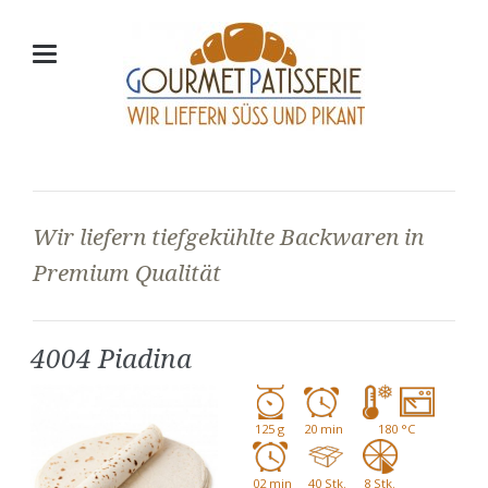
Wir liefern tiefgekühlte Backwaren in
Premium Qualität
4004 Piadina
125 g
20 min
180 °C
02 min
40 Stk.
8 Stk.